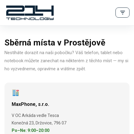
Přeskočit
na
obsah
Sběrná místa v Prostějově
Nestíháte dorazit na naši pobočku? Váš telefon, tablet nebo
notebook můžete zanechat na některém z těchto míst — my si
ho vyzvedneme, opravíme a vrátíme zpět.
MaxPhone, s.r.o.
V OC Arkáda vedle Tesca
Konečná 23, Držovice, 796 07
Po–Ne: 9:00–20:00